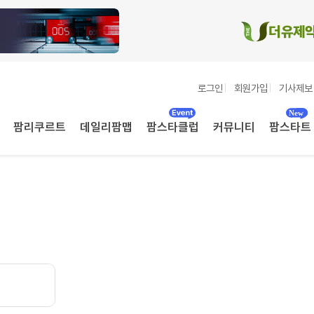
로그인
회원가입
기사제보
팜리쿠르트
데일리팜맵
팜스타클럽
커뮤니티
팜스타트