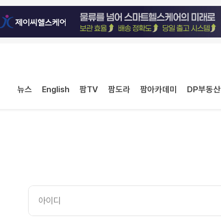
뉴스
English
팜TV
팜도라
팜아카데미
DP부동산