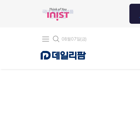
08
월
07
일(
금
)