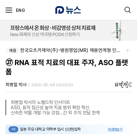
ENG
한국오츠카제약(주)-병원영업(MR) 채용연계형 인턴(신입사원) 모집 공고
채용
㉗ RNA 표적 치료의 대표 주자, ASO 플랫
폼
요약
가
최병철 박사
2026-05-08 06:00:53
최병철 박사의 노벨드럭 인사이트
ASO, 표적 접근성 높여 치료 범위 확장 혁신
신속한 약물 개발 가능 강점...간 외 조직 전달 한계
일본 주요 대학교 약학부 입시 신(편)입학
자세히보기
PR