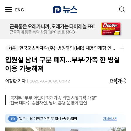
ENG
한국오츠카제약(주)-병원영업(MR) 채용연계형 인턴(신입사원) 모집 공고
채용
입원실 남녀 구분 폐지…부부·가족 한 병실
이용 가능해져
요약
가
이정환 기자
2026-05-30 06:00:42
복지부 "부부·어린이·직계가족 위한 시행규칙 개정"
전국 대다수 중환자실, 남녀 혼용 운영이 현실
일본 주요 대학교 약학부 입시 신(편)입학
자세히보기
PR