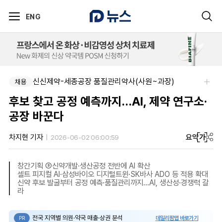
ENG
신신제약-세종공장 품질관리약사(사원~과장)
채용
후보 찾고 공정 예측까지…AI, 제약 연구소·
공장 바꾼다
요약
가
차지현 기자
2026-06-02 06:00:59
창간기획 ③신약개발·생산공정 전반에 AI 확산
셀트 피지컬 AI·삼성바이오 디지털트윈·SK바사 ADO 등 적용 확대
신약 후보 발굴부터 공정 예측·품질관리까지…AI, 생산성·경쟁력 갈
라
전국 지역별 의원·약국 매출·상권 분석
데일리팜맵 바로가기
PR