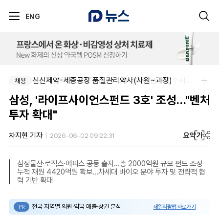
ENG
신신제약-세종공장 품질관리약사(사원~과장)
제이더블유홀딩스주식회사-JW 2026년 4차 수시채용
채용
채용
삼성, '라이프사이언스펀드 3호' 조성…"벤처
투자 확대"
요약
가
차지현 기자
2026-06-02 09:22:31
삼성물산·로직스·에피스 공동 출자…총 2000억원 규모 펀드 조성
누적 재원 4420억원 확보…차세대 바이오 분야 투자 및 전략적 협
력 기반 확대
전국 지역별 의원·약국 매출·상권 분석
데일리팜맵 바로가기
PR