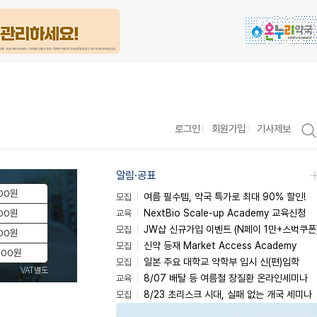
로그인
회원가입
기사제보
알림·공표
00원
모집
여름 필수템, 약국 특가로 최대 90% 할인!
00원
교육
NextBio Scale-up Academy 교육신청
모집
JW샵 신규가입 이벤트 (N페이 1만+스벅쿠폰
00원
모집
신약 등재 Market Access Academy
000원
모집
일본 주요 대학교 약학부 입시 신(편)입학
VAT별도
교육
8/07 배탈 등 여름철 장질환 온라인세미나
모집
8/23 초리스크 시대, 실패 없는 개국 세미나