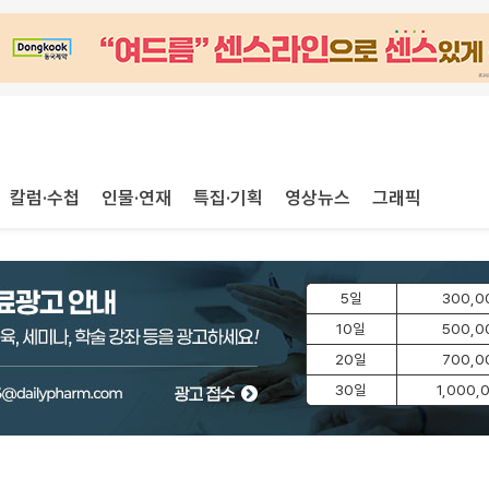
칼럼·수첩
인물·연재
특집·기획
영상뉴스
그래픽
5일
300,0
10일
500,0
20일
700,0
30일
1,000,