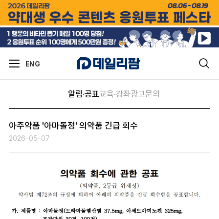
ENG
알림·공표
교육·강좌
광고문의
아주약품 '아마돌정' 의약품 긴급 회수
2026-05-07