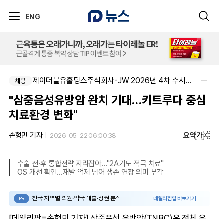
ENG
제이더블유홀딩스주식회사-JW 2026년 4차 수시채용
채용
"삼중음성유방암 완치 기대…키트루다 중심
치료환경 변화"
요약
가
손형민 기자
2026-05-22 06:00:38
수술 전·후 통합전략 자리잡아…"2A기도 적극 치료"
OS 개선 확인…재발 억제 넘어 생존 연장 의미 부각
전국 지역별 의원·약국 매출·상권 분석
데일리팜맵 바로가기
PR
[데일리팜=손형민 기자] 삼중음성 유방암(TNBC)은 전체 유