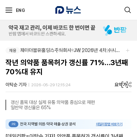
ENG
SK 바이오팜 (주)-[SK바이오팜] 각 부문 신입/경력 구성원 영입
제이더블유홀딩스주식회사-JW 2026년 4차 수시채용
채용
채용
작년 의약품 품목허가 갱신률 71%…3년째
70%대 유지
요약
가
이탁순 기자
2026-05-29 12:15:24
갱신 품목 대상 실제 유통 의약품 중심으로 재편
일반약 갱신율은 65%
전국 지역별 의원·약국 매출·상권 분석
데일리팜맵 바로가기
PR
[데일리팜=이탁순 기자] 의약품 품목허가 갱신률이 3년째