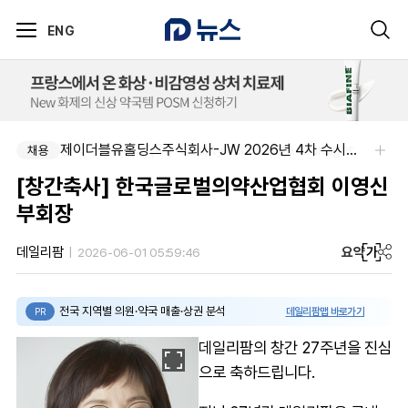
ENG
한국다케다제약(주)-Quality Assurance Manager
제이더블유홀딩스주식회사-JW 2026년 4차 수시채용
채용
채용
[창간축사] 한국글로벌의약산업협회 이영신
부회장
요약
가
데일리팜
2026-06-01 05:59:46
전국 지역별 의원·약국 매출·상권 분석
데일리팜맵 바로가기
PR
데일리팜의 창간 27주년을 진심
으로 축하드립니다.