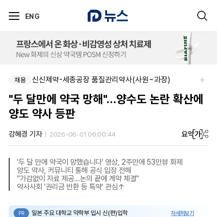
ENG
신신제약-세종공장 품질관리약사(사원~과장)
채용
"두 달만에 약국 망해"…양수도 논란 확산에
양도 약사 등판
요약
가
강혜경 기자
2026-06-01 06:00:44
'두 달 만에 약국이 망했습니다' 영상, 2주만에 53만뷰 화제
양도 약사, 커뮤니티 통해 공식 입장 전해
"가감없이 자료 제공…논의 끝에 계약 체결"
약사사회 '권리금 반환 등 특약' 관심↑
일본 주요 대학교 약학부 입시 신(편)입학
자세히보기
PR