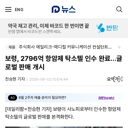
ENG
주식회사 에일리크-메디컬 커뮤니케이션 컨설턴트(Associate) / 메디컬라이터 채용
채용
보령, 2796억 항암제 탁소텔 인수 완료…글
로벌 판매 개시
요약
가
천승현 기자
2026-06-02 10:04:44
8월 2주차 매출 분석이 필요하면?
BRPInsight
AD
[데일리팜=천승현 기자] 보령이 사노피로부터 인수한 항암제
탁소텔의 글로벌 판매를 본격화한다.