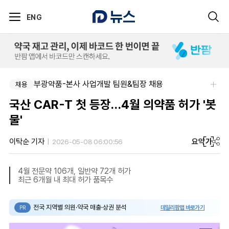
ENG
팜리쿠르트-충청지역 의원 영업 팀장 채용
부광약품-본사 사업개발 팀원&팀장 채용
채용
채용
국산 CAR-T 첫 등장…4월 의약품 허가 '봇
물'
요약
가
이탁순 기자
2026-05-08 06:00:56
4월 전문약 106개, 일반약 72개 허가
최근 6개월 내 최대 허가 품목수
전국 지역별 의원·약국 매출·상권 분석
데일리팜맵 바로가기
PR