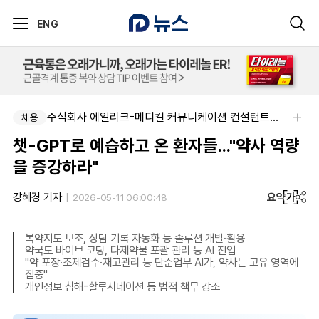
ENG
주식회사 에일리크-메디컬 커뮤니케이션 컨설턴트(Associate) / 메디컬라이터 채용
채용
챗-GPT로 예습하고 온 환자들..."약사 역량
을 증강하라"
요약
가
강혜경 기자
2026-05-11 06:00:48
복약지도 보조, 상담 기록 자동화 등 솔루션 개발·활용
약국도 바이브 코딩, 다제약물 포괄 관리 등 AI 진입
"약 포장·조제검수·재고관리 등 단순업무 AI가, 약사는 고유 영역에
집중"
개인정보 침해-할루시네이션 등 법적 책무 강조