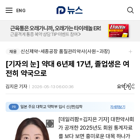
ENG
신신제약-세종공장 품질관리약사(사원~과장)
채용
[기자의 눈] 약대 6년제 17년, 졸업생은 여
전히 약국으로
요약
가
김지은 기자
2026-05-13 06:00:36
일본 주요 대학교 약학부 입시 신(편)입학
자세히보기
PR
[데일리팜=김지은 기자] 대한약사회
가 공개한 2025년도 회원 통계자료
를 보다 보면 흥미로운 대목 하나가