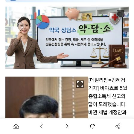
[데일리팜=강혜경
기자] 바야흐로 5월
종합소득세 신고의
달이 도래했습니다.
바뀐 세법 개정안과
절세 비법에 대한 약
국들의 관심도 뜨거