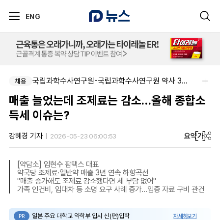
ENG
국립과학수사연구원-국립과학수사연구원 약사 3명 채용
채용
매출 늘었는데 조제료는 감소…올해 종합소
득세 이슈는?
요약
가
강혜경 기자
2026-05-23 06:00:53
[약담소] 임현수 팜택스 대표
약국당 조제료·일반약 매출 3년 연속 하향곡선
"매출 증가해도 조제료 감소했다면 세 부담 없어"
가족 인건비, 임대차 등 소명 요구 사례 증가…입증 자료 구비 관건
일본 주요 대학교 약학부 입시 신(편)입학
자세히보기
PR