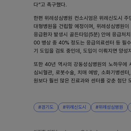
다”고 촉구했다.
한편 위례성심병원 컨소시엄은 위례신도시 주민
대형병원을 건립할 예정이며, 위례성심병원이 
응급환자 발생시 골든타임(5분) 안에 응급처치
00 병상 중 40% 정도는 응급의료센터 등 
기 도입을 검토 중인데, 도입이 이뤄지면 양성
또한 40년 역사의 강동성심병원의 노하우에 
심뇌혈관, 로봇수술, 치매 예방, 소화기병센
원보다 훨씬 많은 진료과와 센터를 갖춘 첨단 
경기도
위례신도시
위례성심병원