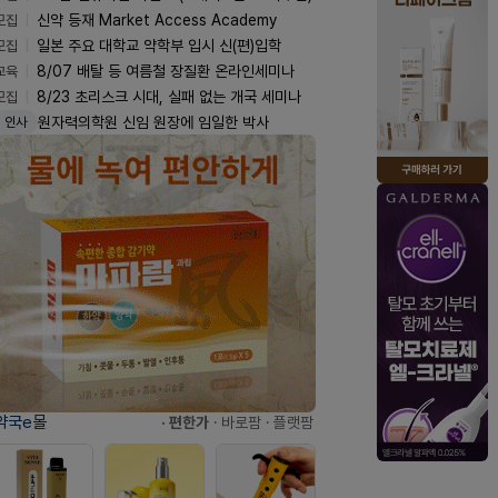
모집
신약 등재 Market Access Academy
모집
일본 주요 대학교 약학부 입시 신(편)입학
교육
8/07 배탈 등 여름철 장질환 온라인세미나
모집
8/23 초리스크 시대, 실패 없는 개국 세미나
원자력의학원 신임 원장에 임일한 박사
인사
약국e몰
· 편한가
· 바로팜
· 플랫팜