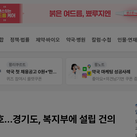
합
정책·법률
제약·바이오
약국·병원
칼럼·수첩
인물·연재
팜리쿠르트
팜노트
약국 첫 채용공고 0원+'한번 더' 무료 연장
약국 마케팅 성공사례
퀴즈 참여시 룰렛쿠폰
좋아요+의견남기면 쿠폰 증
신호…경기도, 복지부에 설립 건의