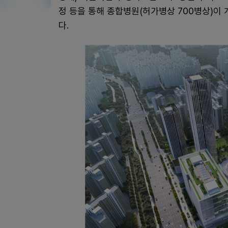
정 등을 통해 종합병원(허가병상 700병상)이
다.