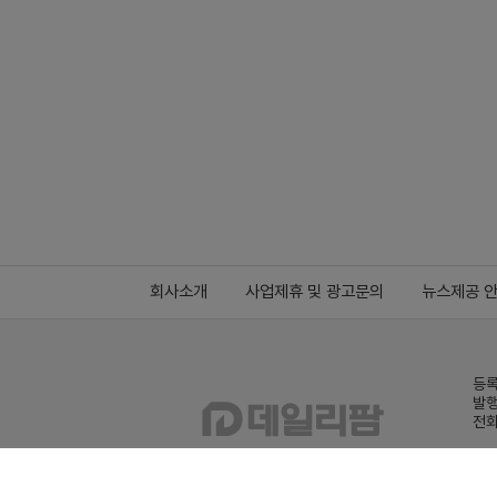
회사소개
사업제휴 및 광고문의
뉴스제공 
등록
발행
전화
데일
Family site
co