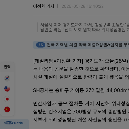
이정환 기자
2026-05-28 16:40:22
서울시 이어 경기도까지 가세, 행정구역 초월한 ‘광
남인순 의원 "신뢰 보호 원칙 따라 위례성심병원 
PR
전국 지역별 의원·약국 매출&상권&입지를 무
[데일리팜=이정환 기자] 경기도가 오늘(28일
번역
는 내용의 공문을 발송한 것으로 확인됐다. 
시설 개설에 실질적으로 탄력이 붙게 됐음을 의
SH공사는 송파구 거여동 272 일원 44,00
민간사업자 공모 절차를 거쳐 지난해 위례성
심병원 컨소시엄은 700병상 규모의 종합병원 
지부에 위례성심병원 개설 사전심의 승인을 요청