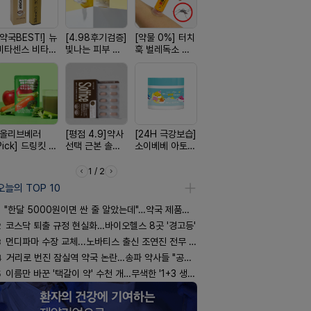
[약국BEST!] 뉴
[4.98후기검증]
[약물 0%] 터치
[구취 96% 제
[100% 천
비타센스 비타민
빛나는 피부 오
훅 벌레독소 흡
거] 씹는 고체 가
멜팅 하트 
흡입기
브링 세럼
인기
글
마사지기
[올리브베러
[평점 4.9]약사
[24H 극강보습]
[쿠팡 완판] 수험
[국내최초]
Pick] 드링킷 건
선택 근본 솔루
소이베베 아토
생 아르기닌 에
디퓨저 천연
강음료
션, 솔티스
크림
너지 젤리
피 모키센트
퓨저
1 / 2
오늘의 TOP 10
"한달 5000원이면 싼 줄 알았는데"…약국 제품과 비교해보니
2
코스닥 퇴출 규정 현실화…바이오헬스 8곳 '경고등'
3
먼디파마 수장 교체...노바티스 출신 조연진 전무 내정
4
거리로 번진 잠실역 약국 논란…송파 약사들 "공공성 훼손"
5
이름만 바꾼 '택갈이 약' 수천 개…무색한 '1+3 생동'