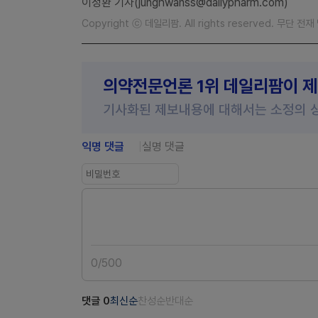
이정환 기자(junghwanss@dailypharm.com)
Copyright ⓒ 데일리팜. All rights reserved. 무단 전
의약전문언론 1위 데일리팜이 
기사화된 제보내용에 대해서는 소정의 
익명 댓글
실명 댓글
0
/
500
댓글
0
최신순
찬성순
반대순