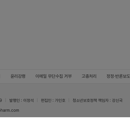
지
윤리강령
이메일 무단수집 거부
고충처리
정정·반론보
9
발행인 : 이정석
편집인 : 가인호
청소년보호정책 책임자 : 강신국
ypharm.com
 받을 수 있습니다.