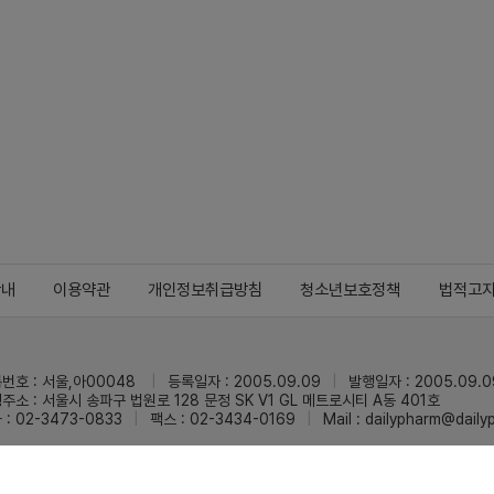
안내
이용약관
개인정보취급방침
청소년보호정책
법적고
번호 : 서울,아00048
등록일자 : 2005.09.09
발행일자 : 2005.09.0
주소 : 서울시 송파구 법원로 128 문정 SK V1 GL 메트로시티 A동 401호
 : 02-3473-0833
팩스 : 02-3434-0169
Mail :
dailypharm@dail
리팜의 모든 콘텐츠(기사)를 무단 사용하는 것은 저작권법에 저촉되며, 법적 제재를
pyright © Dailypharm1999-2026,All rights reserved.