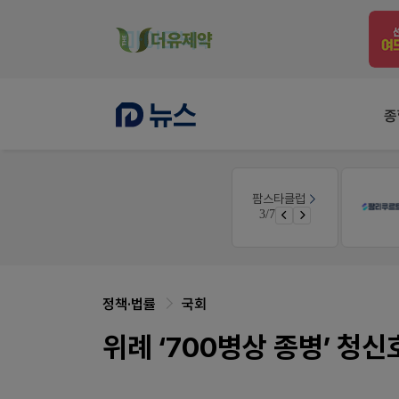
종
약사 전용 온라인몰
팜스타클럽
품(8월호)
JW SHOP
3/7
면 쿠폰 증정
가입 시 네이버 1만포인트 + 스벅쿠폰
정책·법률
국회
위례 ‘700병상 종병’ 청