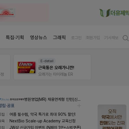
특집·기획
영상뉴스
그래픽
로그인
회원가입
기사제보
E-detail
약사 
근육통은 오래가니깐!
편한가
정
오래가는 타이레놀 ER
병원영업(MR) 채용연계형 인턴(신입사원) 모집 공고
알림·공표
모집
여름 필수템, 약국 특가로 최대 90% 할인!
교육
NextBio Scale-up Academy 교육신청
모집
JW샵 신규가입 이벤트 (N페이 1만+스벅쿠폰)