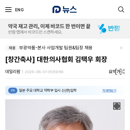
ENG
부광약품-본사 사업개발 팀원&팀장 채용
채용
[창간축사] 대한의사협회 김택우 회장
요약
가
데일리팜
2026-06-01 05:59:56
일본 주요 대학교 약학부 입시 신(편)입학
자세히보기
PR