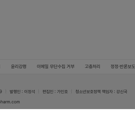
지
윤리강령
이메일 무단수집 거부
고충처리
정정·반론보
9
발행인 : 이정석
편집인 : 가인호
청소년보호정책 책임자 : 강신국
ypharm.com
 받을 수 있습니다.