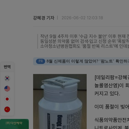
강혜경 기자
2026-06-02 12:03:18
작년 9월 4주차 이후 '수급 지수 불안' 이후 현재
동일성분 의약품 없어 검색·입고 신청 순위 '폭발적
소아청소년병원협회도 '품절 반복 리스트'에 인데
PR
8월 신제품이 이렇게 많았어? ‘팜노트’ 확인하
번역
[데일리팜=강혜
놀롤염산염)이 
커지고 있다.
이미 품절이 빚어
식품의약품안전처
니트로사민계 불순물