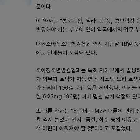
문이다.
이 약사는 "콩코르정, 딜라트렌정, 콩브럭정
변경해야 하는 부분이 있어 약국에서의 업무 부
대한소아청소년병원협회 역시 지난달 16일 품
에도 인데놀이 포함돼 있다.
소아청소년병원협회는 특히 저가약에서 발생하고
가 의무화 ▲약가 자동 연동 시스템 도입 ▲
가·관리비 100% 보전 등을 제안했다. 인데놀 약
렌(6.25mg 196원) 대비 훨씬 낮게 책정돼 있
또 다른 약사는 "최근에는 MZ세대들이 면접 
율 역시 늘었다"면서 "품절, 회수 등의 이유
책 마련이 이뤄져야 할 것"이라고 꼬집었다.