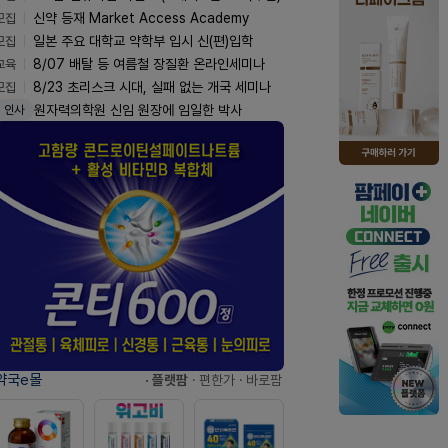
모집
신약 등재 Market Access Academy
모집
일본 주요 대학교 약학부 입시 신(편)입학
교육
8/07 배탈 등 여름철 장질환 온라인세미나
모집
8/23 초리스크 시대, 실패 없는 개국 세미나
원자력의학원 신임 원장에 임일한 박사
인사
약국e몰
· 플랫팜
· 편한가
· 바로팜