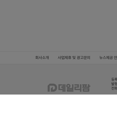
회사소개
사업제휴 및 광고문의
뉴스제공 
등록
발행
전화
데일
Family site
co