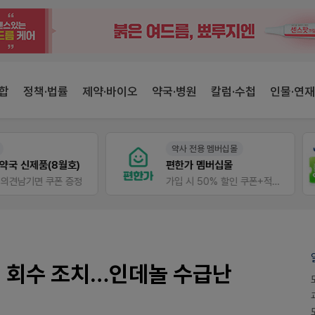
합
정책·법률
제약·바이오
약국·병원
칼럼·수첩
인물·연재
약사 전용 멤버십몰
약사 전용 온라인몰
편한가 멤버십몰
JW SHOP
가입 시 50% 할인 쿠폰+적립금까지!
 회수 조치…인데놀 수급난