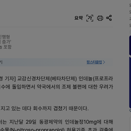
요약
가
 진행형
 증가'
놀 포함
기
팜스타클럽
경 기자] 교감신경차단제(베타차단제) 인데놀(프로프라
회수에 돌입하면서 약국에서의 조제 불편에 대한 우려가
지고 있는 데다 회수까지 겹쳤기 때문이다.
는 지난달 29일 동광제약의 인데놀정10mg에 대해
(N-nitroso-propranolol) 허용기준 초과 검출에