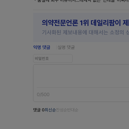
품절에 회수 이슈까지…대체약 없는 '인데놀' 어쩌나
의약전문언론 1위 데일리팜이 
기사화된 제보내용에 대해서는 소정의 
익명 댓글
실명 댓글
0
/
500
댓글
0
최신순
찬성순
반대순