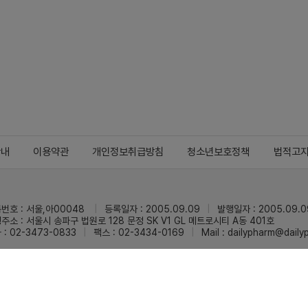
안내
이용약관
개인정보취급방침
청소년보호정책
법적고
번호 : 서울,아00048
등록일자 : 2005.09.09
발행일자 : 2005.09.0
주소 : 서울시 송파구 법원로 128 문정 SK V1 GL 메트로시티 A동 401호
 : 02-3473-0833
팩스 : 02-3434-0169
Mail :
dailypharm@dail
리팜의 모든 콘텐츠(기사)를 무단 사용하는 것은 저작권법에 저촉되며, 법적 제재를
pyright © Dailypharm1999-2026,All rights reserved.