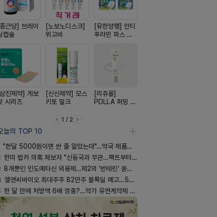
[종근당] 브레이
[노보노디스크]
[유한양행] 안티
[일양약품] 도담
[신신제약]
닝캡슐
위고비
푸라민 파스 시
도담 시리즈
스마일드
리즈
[삼진제약] 게보
[신신제약] 모스
[리쥬올]
[일양약품] 프로
[경방신약]
핏 시리즈
키토 밀크
PDLLA 퍼밍 크
엑스피
브이산
림 30ml
1 / 2
오늘의 TOP 10
"한달 5000원이면 싼 줄 알았는데"…약국 제품과 비교해보니
2
한미 법카 의혹 제보자 "신동국과 무관…팩트부터 따져야"
3
8개뿐인 인도메타신 외용제…제2의 '반테린' 쏟아지나
4
엘앤씨바이오 최대주주 82만주 블록딜 예고…500억 규모
5
한 달 만에 처방액 6배 껑충?…약가 유연계약제 착시효과