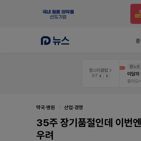
종
팜노트
팜스타클럽
우리 가족 다양한 상처엔 비아핀!
이달의 약국 신제품(8월호)
3/7
청 GO!
좋아요+의견남기면 쿠폰 증정
약국·병원
산업·경영
35주 장기품절인데 이번엔
우려