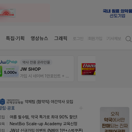
특집·기획
영상뉴스
그래픽
로그인
회원가입
기사제보
E-detail
팜노
근육통은 오래가니깐!
약국 
가입 시 네이버 1만포인트 + 스벅쿠폰
오래가는 타이레놀 ER
좋아요
약제팀 (협약직) 야간약사 모집
알림·공표
모집
여름 필수템, 약국 특가로 최대 90% 할인!
교육
NextBio Scale-up Academy 교육신청
모집
JW샵 신규가입 이벤트 (N페이 1만+스벅쿠폰)