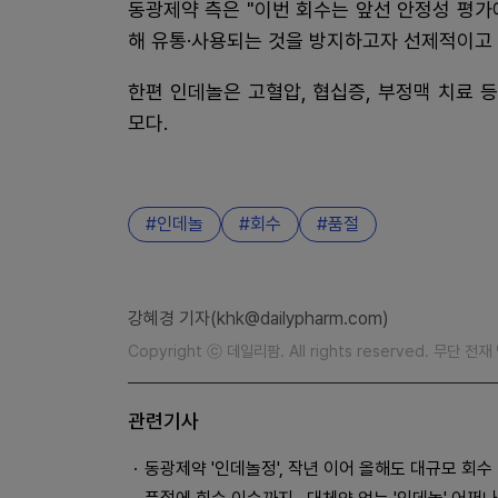
동광제약 측은 "이번 회수는 앞선 안정성 평가
해 유통·사용되는 것을 방지하고자 선제적이고 
한편 인데놀은 고혈압, 협십증, 부정맥 치료 
모다.
인데놀
회수
품절
강혜경 기자(khk@dailypharm.com)
Copyright ⓒ 데일리팜. All rights reserved. 무단 전
관련기사
동광제약 '인데놀정', 작년 이어 올해도 대규모 회수