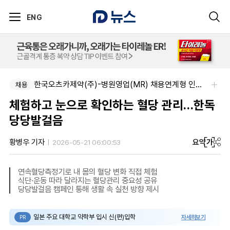
ENG
한국오츠카제약(주)-병원영업(MR) 채용연계형 인턴(신입사원) 모집 공고
채용
체험하고 눈으로 확인하는 혈당 관리…한독
당당발걸음
요약
가
황병우 기자
2026-05-21 06:00:53
연속혈당측정기로 내 몸의 혈당 변화 직접 체험
식단·운동 따라 달라지는 혈당관리 중요성 공유
당당발걸음 캠페인 통해 생활 속 실천 방향 제시
일본 주요 대학교 약학부 입시 신(편)입학
자세히보기
PR