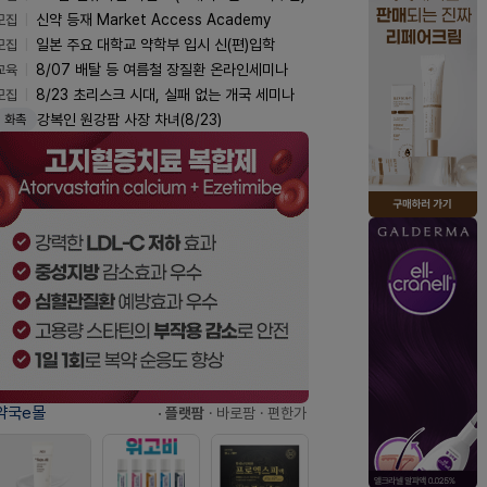
모집
신약 등재 Market Access Academy
모집
일본 주요 대학교 약학부 입시 신(편)입학
교육
8/07 배탈 등 여름철 장질환 온라인세미나
모집
8/23 초리스크 시대, 실패 없는 개국 세미나
강복인 원강팜 사장 차녀(8/23)
화촉
약국e몰
· 플랫팜
· 바로팜
· 편한가