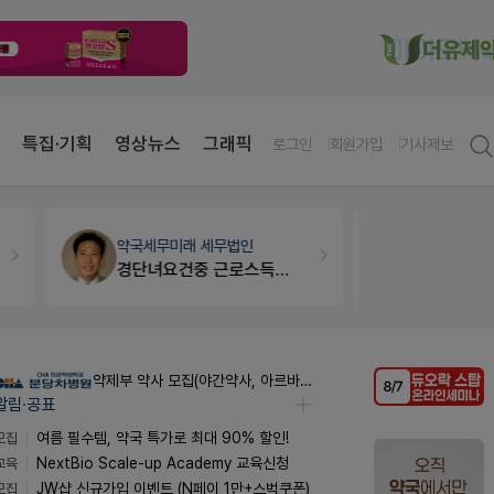
특집·기획
영상뉴스
그래픽
로그인
회원가입
기사제보
약국법률
법무법인 규원
약국대출
메
문의합니다
약제부 약사 모집(야간약사, 아르바이트약사)
알림·공표
모집
여름 필수템, 약국 특가로 최대 90% 할인!
교육
NextBio Scale-up Academy 교육신청
모집
JW샵 신규가입 이벤트 (N페이 1만+스벅쿠폰)