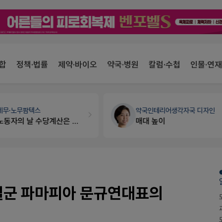
합
정책·법률
제약·바이오
약국·병원
칼럼·수첩
인물·연재
약국인테리어
생각자국 디자인
약국세무
미래 세무법인
매대 높이
경단녀요건중 근로스득원천징수액
 일군 파마피아 문규연대표의