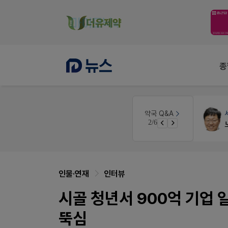
종
세무·노무
팜텍스
약국 Q&A
3/6
노동자의 날 수당계산은 어떻게 되나요
인물·연재
인터뷰
시골 청년서 900억 기업
뚝심