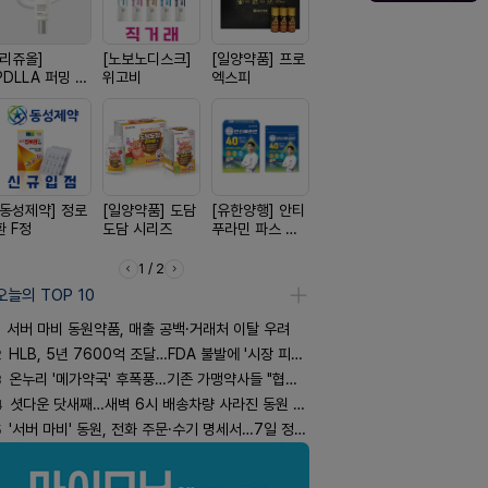
[리쥬올]
[노보노디스크]
[일양약품] 프로
[옵투스] 오에수
[경방신약]
PDLLA 퍼밍 크
위고비
엑스피
시리즈
브이산
림 30ml
[동성제약] 정로
[일양약품] 도담
[유한양행] 안티
[신신제약] 모스
[삼진제약]
환 F정
도담 시리즈
푸라민 파스 시
키토 밀크
핏 시리즈
리즈
1 / 2
오늘의 TOP 10
서버 마비 동원약품, 매출 공백·거래처 이탈 우려
2
HLB, 5년 7600억 조달…FDA 불발에 '시장 피로감'
3
온누리 '메가약국' 후폭풍…기존 가맹약사들 "협의체 만들자"
4
셧다운 닷새째…새벽 6시 배송차량 사라진 동원 물류센터
5
'서버 마비' 동원, 전화 주문·수기 명세서…7일 정상화 되나