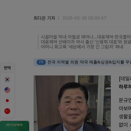
최다은 기자
2026-05-26 06:00:47
시골마을 막내 아들로 태어나…대웅제약·한국콜마
대웅제약 선배이자 약사 출신 '신용희 대표'와 원
어머니 회고록 '세상에서 가장 긴 그림자' 펴내
PR
전국 지역별 의원·약국 매출&상권&입지를 무
번역
[데일
하루하
문규연
아보며
생활을
없이 