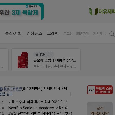
특집·기획
영상뉴스
그래픽
로그인
회원가입
기사제보
온라인세미나
팜노
듀오락 스탑과 여름철 장질환 대응법
이달의
가입 시 50% 할인 쿠폰+적립금까지!
물갈이, 배탈, 설사 환자를 위한 실전 상담&판매 전략
좋아요
[윌스기념병원] 약제팀 약사 초빙
알림·공표
모집
여름 필수템, 약국 특가로 최대 90% 할인!
교육
NextBio Scale-up Academy 교육신청
모집
JW샵 신규가입 이벤트 (N페이 1만+스벅쿠폰)