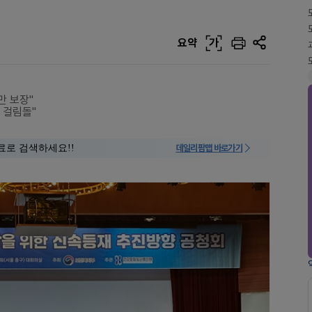
요약
가
만 보장"
 걸림돌"
료로 검색하세요!!
데일리팜맵 바로가기