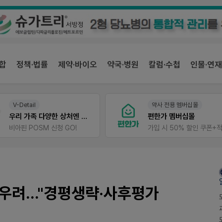
합
정책·법률
제약·바이오
약국·병원
칼럼·수첩
인물·연재
V-Detail
약사 전용 멤버십몰
우리 가족 다양한 상처엔 비아핀!
편한가 멤버십몰
비아핀 POSM 신청 GO!
우려..."경평생략·사후평가