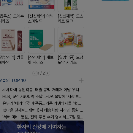
[옵투스] 오에수
[신신제약] 아렉
[신신제약] 모스
[리쥬올]
[노보노디스
시리즈
스마일드
키토 밀크
PDLLA 퍼밍 크
위고비
림 30ml
[경방신약] 방콜
[삼진제약] 게보
[일양약품] 도담
[종근당] 브레이
[일양약품]
브이산
핏 시리즈
도담 시리즈
닝캡슐
엑스피
1 / 2
오늘의 TOP 10
서버 마비 동원약품, 매출 공백·거래처 이탈 우려
2
HLB, 5년 7600억 조달…FDA 불발에 '시장 피로감'
3
온누리 '메가약국' 후폭풍…기존 가맹약사들 "협의체 만들자"
4
셧다운 닷새째…새벽 6시 배송차량 사라진 동원 물류센터
5
'서버 마비' 동원, 전화 주문·수기 명세서…7일 정상화 되나