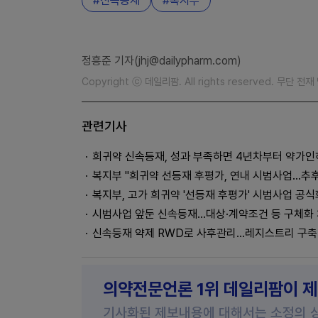
신속등재
복지부
정흥준 기자(jhj@dailypharm.com)
Copyright ⓒ 데일리팜. All rights reserved. 무단 전
관련기사
희귀약 신속등재, 성과 부족하면 4년차부터 약가인
복지부 "희귀약 선등재 후평가, 연내 시범사업…추후
복지부, 고가 희귀약 '선등재 후평가' 시범사업 공식
시범사업 앞둔 신속등재...대상·계약조건 등 구체화
신속등재 약제 RWD로 사후관리...레지스트리 구축
의약전문언론 1위 데일리팜이 
기사화된 제보내용에 대해서는 소정의 