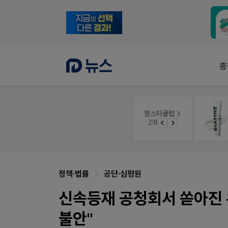
종
팜노트
팜스타클럽
약국 마케팅 성공사례
3/8
좋아요+의견남기면 쿠폰 증정
정책·법률
공단·심평원
신속등재 공청회서 쏟아진 
불안"