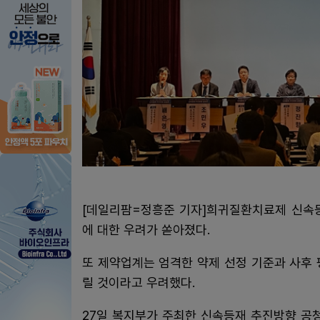
[데일리팜=정흥준 기자]희귀질환치료제 신속등
에 대한 우려가 쏟아졌다.
또 제약업계는 엄격한 약제 선정 기준과 사후
릴 것이라고 우려했다.
27일 복지부가 주최한 신속등재 추진방향 공