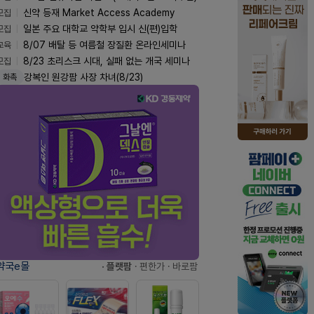
모집
신약 등재 Market Access Academy
모집
일본 주요 대학교 약학부 입시 신(편)입학
교육
8/07 배탈 등 여름철 장질환 온라인세미나
모집
8/23 초리스크 시대, 실패 없는 개국 세미나
강복인 원강팜 사장 차녀(8/23)
화촉
약국e몰
· 플랫팜
· 편한가
· 바로팜