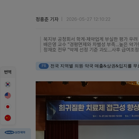
정흥준 기자
2026-05-27 12:10:22
복지부 공청회서 학계·제약업계 부실한 평가 우려
배은영 교수 "경평면제와 차별성 부족...높은 약가
정재호 전무 "약제 선정 기준 과도...사후 급여조정
PR
전국 지역별 의원·약국 매출&상권&입지를 무
번역