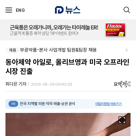
ENG
부광약품-본사 사업개발 팀원&팀장 채용
채용
동아제약 아일로, 올리브영과 미국 오프라인
시장 진출
요약
가
최다은 기자
2026-05-29 09:40:33
전국 지역별 의원·약국 매출·상권 분석
데일리팜맵 바로가기
PR