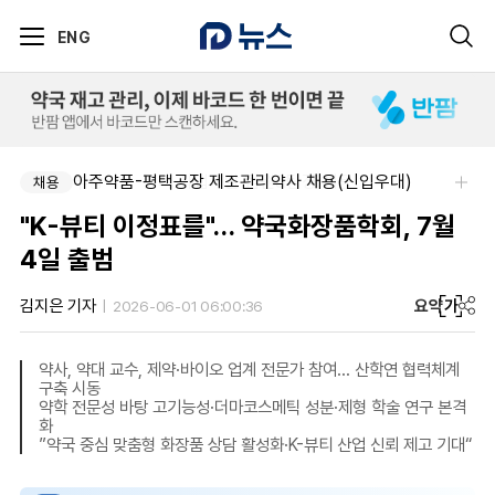
ENG
부광약품-본사 사업개발 팀원&팀장 채용
아주약품-평택공장 제조관리약사 채용(신입우대)
채용
채용
"K-뷰티 이정표를"… 약국화장품학회, 7월
4일 출범
요약
가
김지은 기자
2026-06-01 06:00:36
약사, 약대 교수, 제약·바이오 업계 전문가 참여… 산학연 협력체계
구축 시동
약학 전문성 바탕 고기능성·더마코스메틱 성분·제형 학술 연구 본격
화
”약국 중심 맞춤형 화장품 상담 활성화·K-뷰티 산업 신뢰 제고 기대“