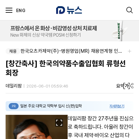
ENG
한국오츠카제약(주)-병원영업(MR) 채용연계형 인턴(신입사원) 모집 공고
채용
[창간축사] 한국의약품수출입협회 류형선
회장
요약
가
데일리팜
2026-06-01 05:59:46
일본 주요 대학교 약학부 입시 신(편)입학
자세히보기
PR
데일리팜 창간 27주년을 진심으
로 축하드립니다. 아울러 창간이
후 국내 제약·바이오 산업의 다