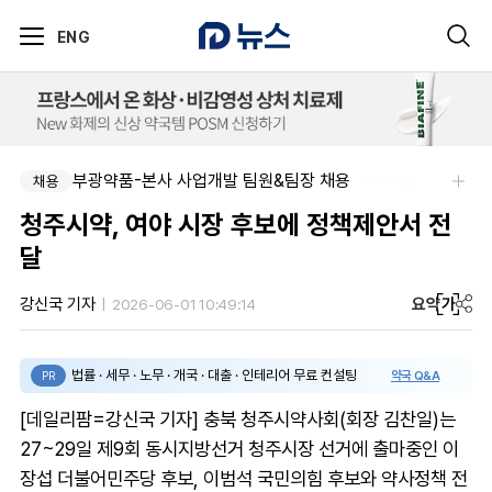
ENG
부광약품-본사 사업개발 팀원&팀장 채용
채용
청주시약, 여야 시장 후보에 정책제안서 전
달
요약
가
강신국 기자
2026-06-01 10:49:14
법률 · 세무 · 노무 · 개국 · 대출 · 인테리어 무료 컨설팅
약국 Q&A
PR
[데일리팜=강신국 기자] 충북 청주시약사회(회장 김찬일)는
27~29일 제9회 동시지방선거 청주시장 선거에 출마중인 이
장섭 더불어민주당 후보, 이범석 국민의힘 후보와 약사정책 전