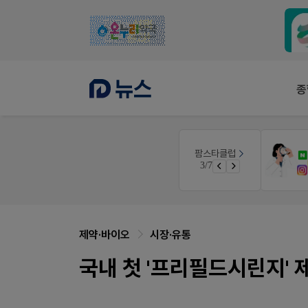
종
몰
팜노트
팜스타클럽
이달의 약국 신제품(8월호)
3/7
가입 시 50% 할인 쿠폰+적립금까지!
좋아요+의견남기면 쿠폰 증정
제약·바이오
시장·유통
국내 첫 '프리필드시린지' 