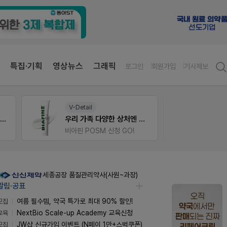
특집·기획
영상뉴스
그래픽
로그인
회원가입
기사제보
V-Detail
약사 
약국 첫 채용공고 0원+'한번 더' 무료 연장
우리 가족 다양한 상처엔 비아핀!
JW S
비아핀 POSM 신청 GO!
세종공장 품질관리약사(사원~과장)
알림·공표
모집
여름 필수템, 약국 특가로 최대 90% 할인!
교육
NextBio Scale-up Academy 교육신청
모집
JW샵 신규가입 이벤트 (N페이 1만+스벅쿠폰)