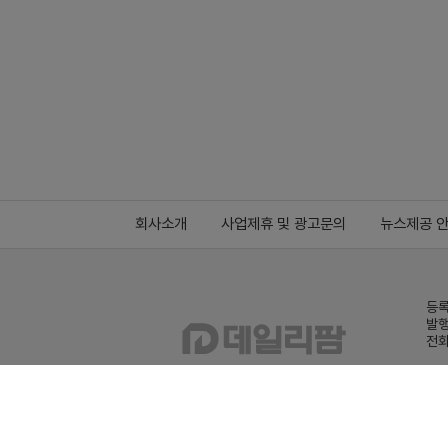
회사소개
사업제휴 및 광고문의
뉴스제공 
등록
발행
전화
데일
Family site
co