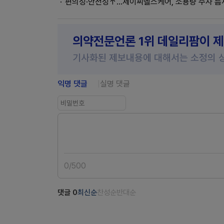
편의성·안전성↑…제이씨헬스케어, 소용량 주사 틈
의약전문언론 1위 데일리팜이 
기사화된 제보내용에 대해서는 소정의 
익명 댓글
실명 댓글
0
/
500
댓글
0
최신순
찬성순
반대순