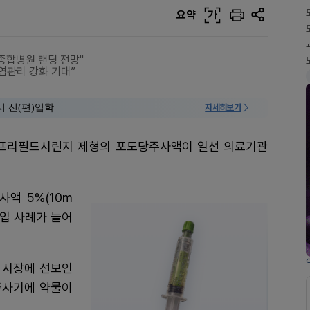
요약
가
종합병원 랜딩 전망"
염관리 강화 기대”
시 신(편)입학
자세히보기
 프리필드시린지 제형의 포도당주사액이 일선 의료기관
액 5%(10m
도입 사례가 늘어
 시장에 선보인
주사기에 약물이