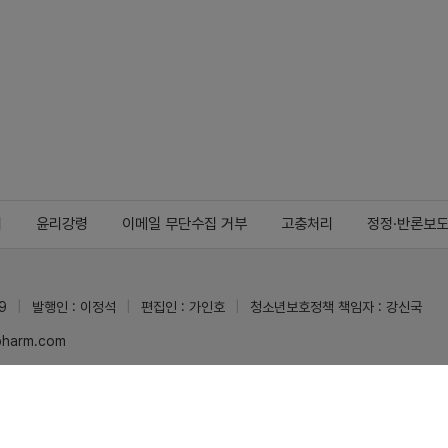
지
윤리강령
이메일 무단수집 거부
고충처리
정정·반론보
9
발행인 : 이정석
편집인 : 가인호
청소년보호정책 책임자 : 강신국
ypharm.com
 받을 수 있습니다.