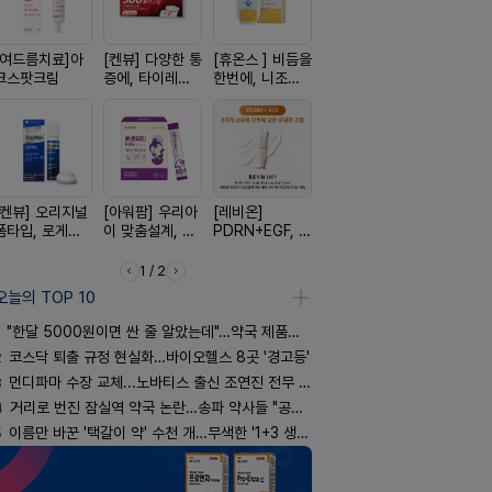
[여드름치료]아
[켄뷰] 다양한 통
[휴온스 ] 비듬을
[D판테놀]레비
[흉터치료]
크스팟크림
증에, 타이레놀
한번에, 니조랄
온디판테놀연고
리페어겔
정 500mg 10
2%액
정
[켄뷰] 오리지널
[아워팜] 우리아
[레비온]
[한독] 붙이는 통
[알엑스미]
폼타입, 로게인
이 맞춤설계, 바
PDRN+EGF, 레
증 전문가, 케토
스미 리쥬영
5%폼에어로졸
로타민 kids 엘
비온RX PDRN
톱 액티브 플라
트라 PDR
60g
더베리맛
EGF 크림
스타(쿨) 40매
10000 딥
1 / 2
어 크림
오늘의 TOP 10
"한달 5000원이면 싼 줄 알았는데"…약국 제품과 비교해보니
2
코스닥 퇴출 규정 현실화…바이오헬스 8곳 '경고등'
3
먼디파마 수장 교체...노바티스 출신 조연진 전무 내정
4
거리로 번진 잠실역 약국 논란…송파 약사들 "공공성 훼손"
5
이름만 바꾼 '택갈이 약' 수천 개…무색한 '1+3 생동'