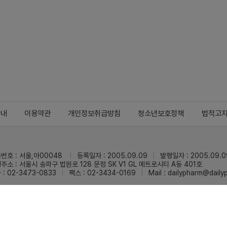
안내
이용약관
개인정보취급방침
청소년보호정책
법적고
번호 : 서울,아00048
등록일자 : 2005.09.09
발행일자 : 2005.09.0
주소 : 서울시 송파구 법원로 128 문정 SK V1 GL 메트로시티 A동 401호
 : 02-3473-0833
팩스 : 02-3434-0169
Mail :
dailypharm@dail
리팜의 모든 콘텐츠(기사)를 무단 사용하는 것은 저작권법에 저촉되며, 법적 제재를
pyright © Dailypharm1999-2026,All rights reserved.