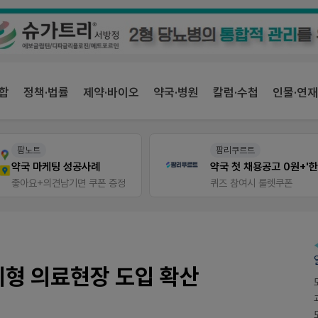
합
정책·법률
제약·바이오
약국·병원
칼럼·수첩
인물·연재
팜노트
팜리쿠르트
약국 마케팅 성공사례
좋아요+의견남기면 쿠폰 증정
퀴즈 참여시 룰렛쿠폰
제형 의료현장 도입 확산