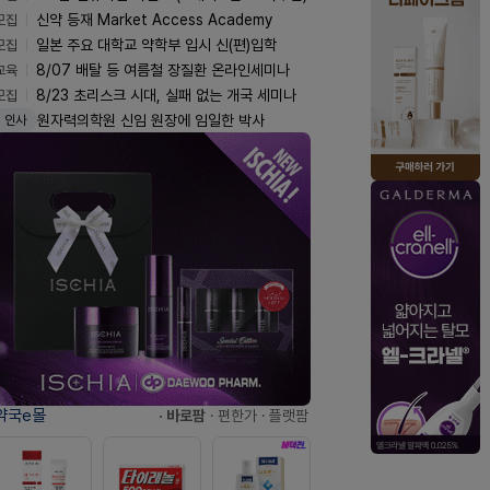
모집
신약 등재 Market Access Academy
모집
일본 주요 대학교 약학부 입시 신(편)입학
교육
8/07 배탈 등 여름철 장질환 온라인세미나
모집
8/23 초리스크 시대, 실패 없는 개국 세미나
원자력의학원 신임 원장에 임일한 박사
인사
약국e몰
· 바로팜
· 편한가
· 플랫팜