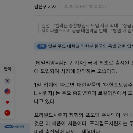
김진구 기자
2026-06-01 12:00:47
일선 로컬의원·종합병원서 도입 사례 확대..."상급
제이씨헬스케어 공급‧대한약품 판매…“병원 내 감
PR
일본 주요 대학교 약학부 한국인 특별 전형 입
[데일리팜=김진구 기자] 국내 최초로 출시된
번역
에 도입되며 시장에 안착하는 모습이다.
1일 업계에 따르면 대한약품의 '대한포도당주사
L 시린지)'는 주요 종합병원과 로컬의원에서 
나고 있다.
프리필드시린지 제형의 포도당 주사액이 국내
것은 이 제품이 처음이다. 프리필드시린지는 
미리 충전되어 나오는 제형이다.