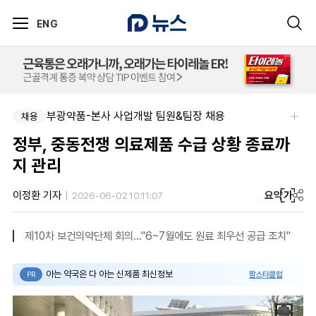
ENG
부광약품-본사 사업개발 팀원&팀장 채용
채용
정부, 중동전쟁 의료제품 수급 상황 종료까
지 관리
요약
가
이정환 기자
2026-06-02 10:11:07
제10차 보건의약단체 회의…"6~7월에도 원료 최우선 공급 조치"
아는 약국은 다 아는 신제품 최신정보
팜스타클럽
PR