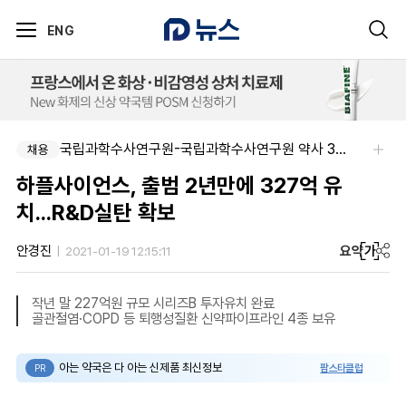
ENG
국립과학수사연구원-국립과학수사연구원 약사 3명 채용
채용
하플사이언스, 출범 2년만에 327억 유
치...R&D실탄 확보
요약
가
안경진
2021-01-19 12:15:11
작년 말 227억원 규모 시리즈B 투자유치 완료
골관절염·COPD 등 퇴행성질환 신약파이프라인 4종 보유
아는 약국은 다 아는 신제품 최신정보
팜스타클럽
PR