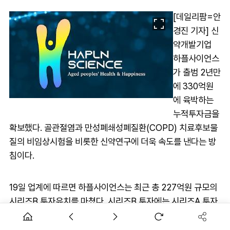
[데일리팜=안
경진 기자] 신
약개발기업
하플사이언스
가 출범 2년만
에 330억원
에 육박하는
누적투자금을
확보했다. 골관절염과 만성폐쇄성폐질환(COPD) 치료후보물
질의 비임상시험을 비롯한 신약연구에 더욱 속도를 낸다는 방
침이다.
19일 업계에 따르면 하플사이언스는 최근 총 227억원 규모의
시리즈B 투자유치를 마쳤다. 시리즈B 투자에는 시리즈A 투자
로 인연을 맺었던 DSC인베스트먼트와 컴퍼니케이파트너스
외에 스틱벤처스, 라이프코어파트너스, 메가인베스트먼트 등