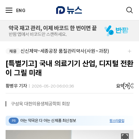
ENG
신신제약-세종공장 품질관리약사(사원~과장)
채용
[특별기고] 국내 의료기기 산업, 디지털 전환
이 그릴 미래
요약
가
황병우 기자
2026-05-20 06:00:36
구성욱 대한의용생체공학회 회장
아는 약국은 다 아는 신제품 최신정보
팜스타클럽
PR