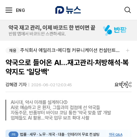
ENG
주식회사 에일리크-메디컬 커뮤니케이션 컨설턴트(Associate) / 메디컬라이터 채용
채용
약국으로 들어온 AI…재고관리·처방해석·복
약지도 '일당백'
요약
가
강혜경 기자
2026-06-02 12:03:45
AI시대, 약사 미래를 설계하다①
AI로 예습하고 온 환자, 그들과의 접점에 선 약국들
자동주문, 반품부터 바이브 코딩 통한 '약국 맞춤 앱' 개발
업체들도 AI 활용…약국 업무 보조 확대 사활
법률 · 세무 · 노무 · 개국 · 대출 · 인테리어 무료 컨설팅
약국 Q&A
PR