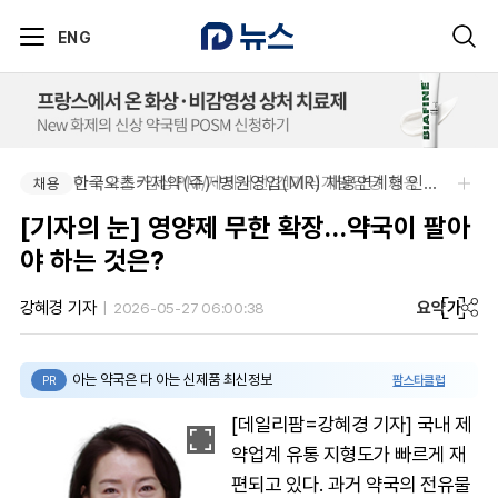
ENG
아주약품-임상PM/제제개선/건기식개발담당 채용
한국오츠카제약(주)-병원영업(MR) 채용연계형 인턴(신입사원) 모집 공고
채용
채용
[기자의 눈] 영양제 무한 확장…약국이 팔아
야 하는 것은?
요약
가
강혜경 기자
2026-05-27 06:00:38
아는 약국은 다 아는 신제품 최신정보
팜스타클럽
PR
[데일리팜=강혜경 기자] 국내 제
약업계 유통 지형도가 빠르게 재
편되고 있다. 과거 약국의 전유물