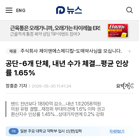
ENG
주식회사 제이앤에스메디칼-도매약사님을 모십니다.
제이더블유홀딩스주식회사-JW 2026년 4차 수시채용
채용
채용
공단-6개 단체, 내년 수가 체결...평균 인상
률 1.65%
요약
가
정흥준 기자
2026-05-30 11:41:24
밴드 전년보다 1890억 감소...내년 1조2058억원
의원 유형 결렬...재정위 부대의견에 1.6% 이하 권고
환산지수 인상률 1.45%...상대가치연계 0.2% 강화
일본 주요 대학교 약학부 입시 신(편)입학
자세히보기
PR