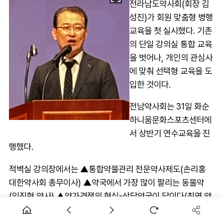
전라남도약사회(회장 김
성진)가 회원 맞춤형 병행
교육을 첫 실시했다. 기존
의 단일 강의실 통합 교육
을 벗어나, 개인의 관심사
에 맞춰 선택형 교육을 도
입한 것이다.
전남약사회는 31일 화순
하니움문화스포츠센터에
서 상반기 연수교육을 진
행했다.
적벽실 강의장에서는 ▲통합약물관리 전문약사제도(손리홍
대한약사회 총무이사) ▲약국에서 가장 많이 팔리는 동물약
(임진형 약사) ▲약가경쟁의 현실-상담약국이 답이다(최연 약
사) ▲대한약사회 약사정책 현안(노수진 대한약사회 총무 및
홍보이사) 강의가 진행됐다.