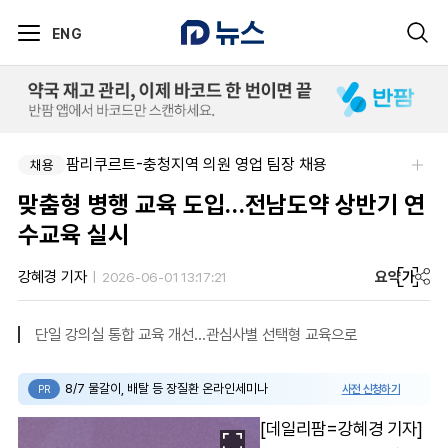
ENG
팜리쿠르트-충청지역 의원 영업 팀장 채용
채용
맞춤형 병행 교육 도입…전남도약 상반기 연
수교육 실시
요약
가
강혜경 기자
2026-06-01 13:17:21
단일 강의실 통합 교육 개선…관심사별 선택형 교육으로
8/7 물갈이, 배탈 등 장질환 온라인세미나
사전 신청하기
PR
[데일리팜=강혜경 기자]