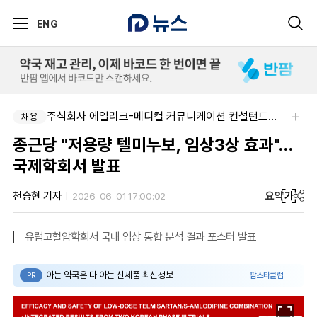
ENG
주식회사 에일리크-메디컬 커뮤니케이션 컨설턴트(Associate) / 메디컬라이터 채용
채용
종근당 "저용량 텔미누보, 임상3상 효과"…
국제학회서 발표
요약
가
천승현 기자
2026-06-01 17:00:02
유럽고혈압학회서 국내 임상 통합 분석 결과 포스터 발표
아는 약국은 다 아는 신제품 최신정보
팜스타클럽
PR