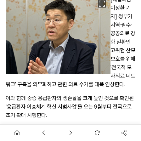
이정환 기
자] 정부가
지역·필수·
공공의료 강
화 일환인
고위험 산모
보호를 위해
'전국적 모
자의료 네트
워크' 구축을 의무화하고 관련 의료 수가를 대폭 인상한다.
이와 함께 중증 응급환자의 생존율을 크게 높인 것으로 확인된
'응급환자 이송체계 혁신 시범사업'을 오는 9월부터 전국으로
조기 확대 시행한다.
1일 이중규 복지부 공공보건정책관은 전문기자협의회와 만난
자리에서 이같이 설명했다.