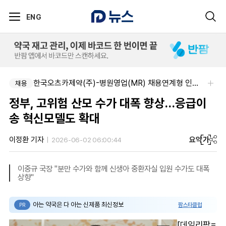
ENG
한국오츠카제약(주)-병원영업(MR) 채용연계형 인턴(신입사원) 모집 공고
채용
정부, 고위험 산모 수가 대폭 향상…응급이
송 혁신모델도 확대
요약
가
이정환 기자
2026-06-02 06:00:44
이중규 국장 "분만 수가와 함께 신생아 중환자실 입원 수가도 대폭
상향"
아는 약국은 다 아는 신제품 최신정보
팜스타클럽
PR
[데일리팜=