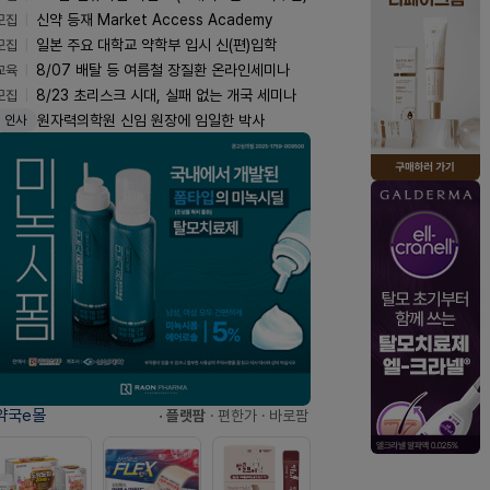
모집
신약 등재 Market Access Academy
모집
일본 주요 대학교 약학부 입시 신(편)입학
교육
8/07 배탈 등 여름철 장질환 온라인세미나
모집
8/23 초리스크 시대, 실패 없는 개국 세미나
원자력의학원 신임 원장에 임일한 박사
인사
약국e몰
· 플랫팜
· 편한가
· 바로팜