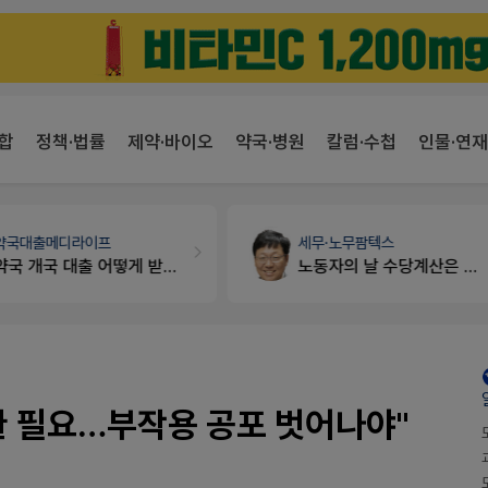
합
정책·법률
제약·바이오
약국·병원
칼럼·수첩
인물·연재
세무·노무
팜텍스
약국법률
법무법인 규원
노동자의 날 수당계산은 어떻게 되나요
문의합니다
환 필요…부작용 공포 벗어나야"