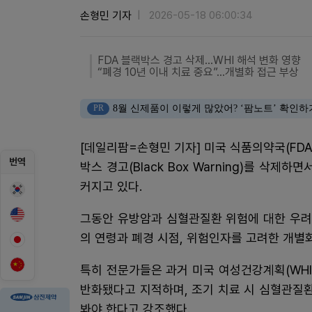
손형민 기자
2026-05-18 06:00:34
FDA 블랙박스 경고 삭제…WHI 해석 변화 영향
“폐경 10년 이내 치료 중요”…개별화 접근 부상
PR
8월 신제품이 이렇게 많았어? ‘팜노트’ 확인하
[데일리팜=손형민 기자] 미국 식품의약국(FD
번역
박스 경고(Black Box Warning)를 삭
커지고 있다.
그동안 유방암과 심혈관질환 위험에 대한 우려
의 연령과 폐경 시점, 위험인자를 고려한 개별
특히 전문가들은 과거 미국 여성건강계획(WHI
반화됐다고 지적하며, 조기 치료 시 심혈관질환
봐야 한다고 강조했다.