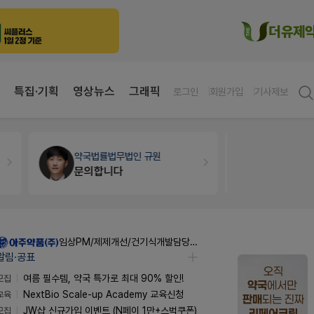
특집·기획
영상뉴스
그래픽
로그인
회원가입
기사제보
약국인테리어
생각자국 디자인
약국세무
미
매대 높이
임상PM/제제개선/건기식개발담당 채용
알림·공표
모집
여름 필수템, 약국 특가로 최대 90% 할인!
교육
NextBio Scale-up Academy 교육신청
모집
JW샵 신규가입 이벤트 (N페이 1만+스벅쿠폰)