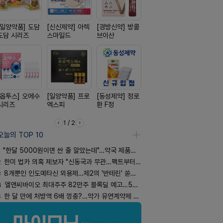
[일양약품] 도담
[신신제약] 아렉
[경방신약] 방콜
[리쥬올]
[유한양행]
도담 시리즈
스마일드
브이산
PDLLA 퍼밍 크
푸라민 파스
림 30ml
리즈
[옵투스] 오에수
[일양약품] 프로
[동성제약] 정로
[종근당] 브레이
[신신제약]
시리즈
엑스피
환 F정
닝캡슐
키토 밀크
1 / 2
오늘의 TOP 10
"한달 5000원이면 싼 줄 알았는데"…약국 제품과 비교해보니
2
한미 법카 의혹 제보자 "신동국과 무관…팩트부터 따져야"
3
8개뿐인 인도메타신 외용제…제2의 '반테린' 쏟아지나
4
엘앤씨바이오 최대주주 82만주 블록딜 예고…500억 규모
5
한 달 만에 처방액 6배 껑충?…약가 유연계약제 착시효과