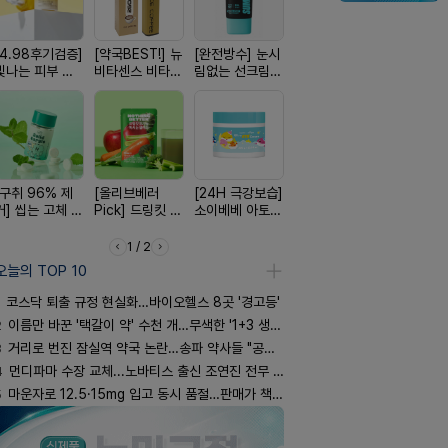
[4.98후기검증]
[약국BEST!] 뉴
[완전방수] 눈시
[약물 0%] 터치
[평점 4.9
빛나는 피부 오
비타센스 비타민
림없는 선크림
훅 벌레독소 흡
선택 근본 
브링 세럼
흡입기
(SPF50+)
인기
션, 솔티스
[구취 96% 제
[올리브베러
[24H 극강보습]
[쿠팡 완판] 수험
[국내최초]
거] 씹는 고체 가
Pick] 드링킷 건
소이베베 아토
생 아르기닌 에
디퓨저 천연
글
강음료
크림
너지 젤리
피 모키센트
퓨저
1 / 2
오늘의 TOP 10
코스닥 퇴출 규정 현실화…바이오헬스 8곳 '경고등'
2
이름만 바꾼 '택갈이 약' 수천 개…무색한 '1+3 생동'
3
거리로 번진 잠실역 약국 논란…송파 약사들 "공공성 훼손"
4
먼디파마 수장 교체...노바티스 출신 조연진 전무 내정
5
마운자로 12.5·15mg 입고 동시 품절…판매가 책정 고심