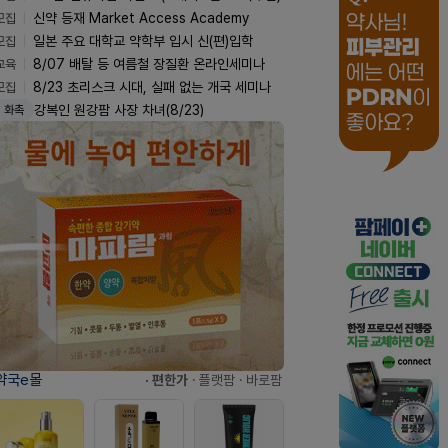
모집
신약 등재 Market Access Academy
모집
일본 주요 대학교 약학부 입시 신(편)입학
교육
8/07 배탈 등 여름철 장질환 온라인세미나
모집
8/23 초리스크 시대, 실패 없는 개국 세미나
강복인 원강팜 사장 차녀(8/23)
화촉
약국e몰
· 편한가
· 플랫팜
· 바로팜