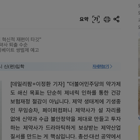
요약
가
 혁신적 재편이 타깃"
제약사 퇴출 수순
 리베이트 쌍벌제 예고
시 신(편)입학
자세히보기
[데일리팜=이정환 기자] "더불어민주당의 약가제
도 쇄신 목표는 단순히 제네릭 인하를 통한 건강
보험재정 절감이 아닙니다. 제약 생태계에 기생중
인 무임승차, 페이퍼컴퍼니 제약사가 설 자리를
없애 신약과 수급 불안정약을 제대로 만들고 투자
하는 제약사가 드라마틱하게 보상받는 제약산업
질서를 만드는 게 핵심입니다. 총선·대선 공약에서