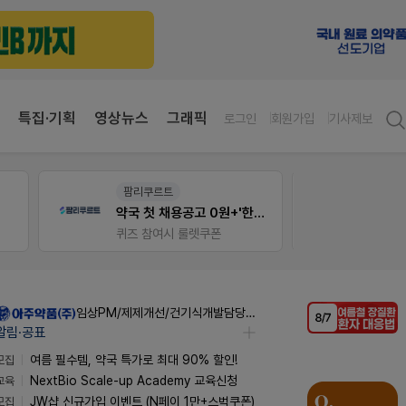
특집·기획
영상뉴스
그래픽
로그인
회원가입
기사제보
팜리쿠르트
팜노
약국 첫 채용공고 0원+'한번 더' 무료 연장
약국 
퀴즈 참여시 룰렛쿠폰
좋아요
임상PM/제제개선/건기식개발담당 채용
알림·공표
모집
여름 필수템, 약국 특가로 최대 90% 할인!
교육
NextBio Scale-up Academy 교육신청
모집
JW샵 신규가입 이벤트 (N페이 1만+스벅쿠폰)