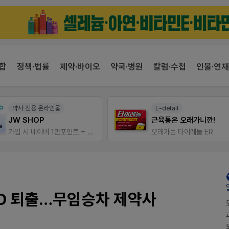
합
정책·법률
제약·바이오
약국·병원
칼럼·수첩
인물·연재
약사 전용 온라인몰
E-detail
JW SHOP
근육통은 오래가니깐!
가입 시 네이버 1만포인트 + 스벅쿠폰
오래가는 타이레놀 ER
O 퇴출…무임승차 제약사