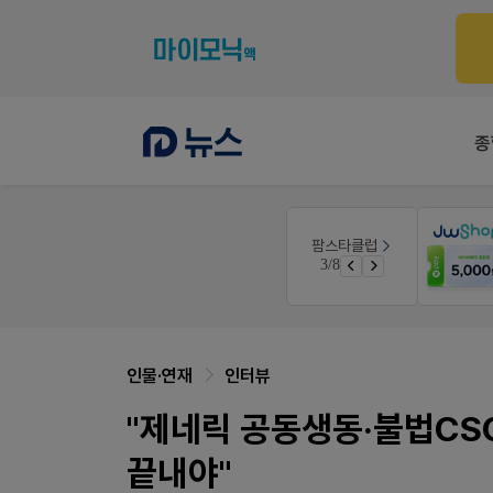
종
몰
V-Detail
팜스타클럽
우리 가족 다양한 상처엔 비아핀!
3/8
가입 시 50% 할인 쿠폰+적립금까지!
비아핀 POSM 신청 GO!
인물·연재
인터뷰
"제네릭 공동생동·불법CS
끝내야"