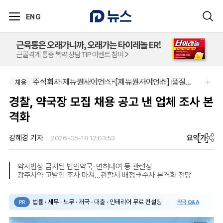
ENG
알보젠코리아-향남공장 OQA 품질약사 채용(주5일/파트타임 가능)
주식회사 제뉴원사이언스-[제뉴원사이언스] 품질관리약사 모집(경력무관)
채용
채용
경찰, 약국장 모집 채용 공고 낸 업체 조사 본
격화
요약
가
강혜경 기자
2026-05-18 12:03:53
약사법상 금지된 법인약국-면허대여 등 관련성
광주시약 고발인 조사 마쳐…관할서 배정→수사 본격화 전망
법률 · 세무 · 노무 · 개국 · 대출 · 인테리어 무료 컨설팅
약국 Q&A
PR