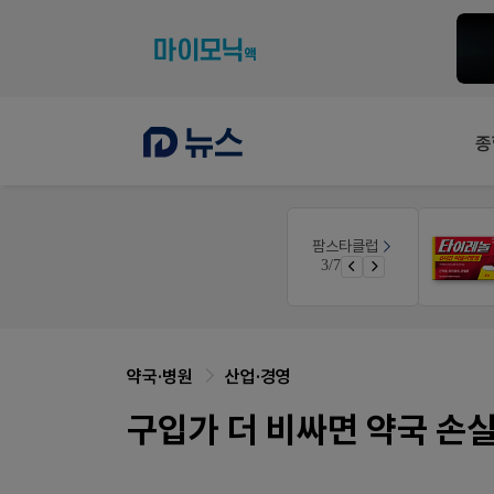
종
팜리쿠르트
팜스타클럽
품(8월호)
약국 첫 채용공고 0원+'한번 더' 무료 연장
3/7
면 쿠폰 증정
퀴즈 참여시 룰렛쿠폰
약국·병원
산업·경영
구입가 더 비싸면 약국 손