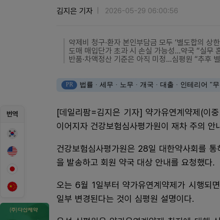
김지은 기자
2026-05-29 06:00:56
약제비 청구·환자 본인부담금 모두 ‘별도합의 상한
도매 매입단가 초과 시 손실 가능성…약국 “실무 
반품·차액정산 기준은 아직 미정…심평원 “추후 별
PR
법률 · 세무 · 노무 · 개국 · 대출 · 인테리어
[데일리팜=김지은 기자] 약가유연계약제(이중
번역
이어지자 건강보험심사평가원이 재차 주의 안내
건강보험심사평가원은 28일 대한약사회를 통해
을 발송하고 회원 약국 대상 안내를 요청했다.
오는 6월 1일부터 약가유연계약제가 시행되면
일부 변경된다는 것이 심평원 설명이다.