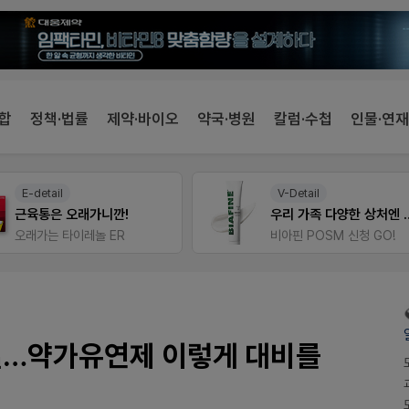
합
정책·법률
제약·바이오
약국·병원
칼럼·수첩
인물·연재
E-detail
V-Detail
근육통은 오래가니깐!
우리 가족 다양한
오래가는 타이레놀 ER
비아핀 POSM 신청 GO!
실…약가유연제 이렇게 대비를