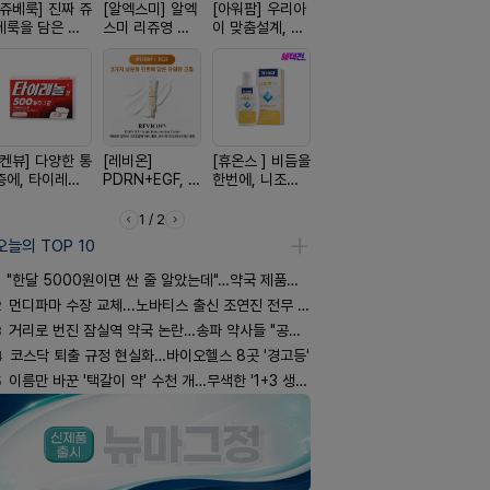
[쥬베룩] 진짜 쥬
[알엑스미] 알엑
[아워팜] 우리아
[흉터치료]아크
[한독] 붙이
베룩을 담은 약
스미 리쥬영 울
이 맞춤설계, 바
리페어겔
증 전문가,
국전용 PDLLA
트라 PDRN
로타민 kids 엘
톱 액티브 
크림
10000 딥리페
더베리맛
스타(쿨) 4
어 크림
[켄뷰] 다양한 통
[레비온]
[휴온스 ] 비듬을
[리쥬올] 닥터 리
[D판테놀]
증에, 타이레놀
PDRN+EGF, 레
한번에, 니조랄
쥬올 어드밴스드
온디판테놀
정 500mg 10
비온RX PDRN
2%액
PDRN 리쥬비네
정
EGF 크림
이팅 크림 30ml
1 / 2
오늘의 TOP 10
"한달 5000원이면 싼 줄 알았는데"…약국 제품과 비교해보니
2
먼디파마 수장 교체...노바티스 출신 조연진 전무 내정
3
거리로 번진 잠실역 약국 논란…송파 약사들 "공공성 훼손"
4
코스닥 퇴출 규정 현실화…바이오헬스 8곳 '경고등'
5
이름만 바꾼 '택갈이 약' 수천 개…무색한 '1+3 생동'