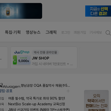
특집·기획
영상뉴스
그래픽
로그인
회원가입
기사제보
약사 전용 온라인몰
약사 
 상처엔 비아핀!
JW SHOP
편한가
가입 시 네이버 1만포인트 + 스벅쿠폰
향남공장 OQA 품질약사 채용(주5일/파트타임 가능)
알림·공표
모집
여름 필수템, 약국 특가로 최대 90% 할인!
교육
NextBio Scale-up Academy 교육신청
모집
JW샵 신규가입 이벤트 (N페이 1만+스벅쿠폰)