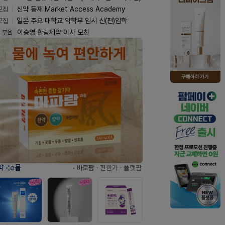
모집
신약 등재 Market Access Academy
모집
일본 주요 대학교 약학부 입시 신(편)입학
이승영 한림제약 이사 모친
부음
약국e몰
· 바로팜
· 편한가
· 플랫팜