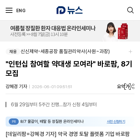
ENG
신신제약-세종공장 품질관리약사(사원~과장)
채용
"인턴십 참여할 약대생 모여라" 바로팜, 8기
모집
요약
가
강혜경 기자
2026-06-01 09:51:51
6월 29일부터 5주간 진행…참가 신청 4일부터
8/7 물갈이, 배탈 등 장질환 온라인세미나
사전 신청하기
PR
[데일리팜=강혜경 기자] 약국 경영 토탈 플랫폼 기업 바로팜