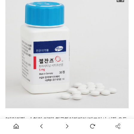
[데일리팜=손형민 기자] 한국화이자제약(대표이사 사장 오동
욱)은 경구용 JAK 억제제 '젤잔즈(토파시티닙)'가 6월 1일부터