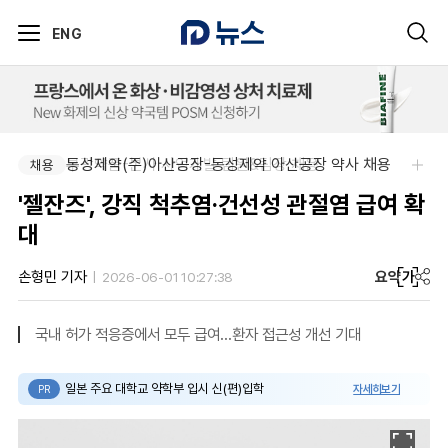
ENG
부광약품-본사 사업개발 팀원&팀장 채용
동성제약(주)아산공장-동성제약 아산공장 약사 채용
채용
채용
'젤잔즈', 강직 척추염·건선성 관절염 급여 확
대
요약
가
손형민 기자
2026-06-01 10:27:38
국내 허가 적응증에서 모두 급여...환자 접근성 개선 기대
일본 주요 대학교 약학부 입시 신(편)입학
자세히보기
PR