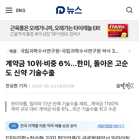
ENG
국립과학수사연구원-국립과학수사연구원 약사 3명 채용
채용
계약금 10위·비중 6%…한미, 돌아온 고순
도 신약 기술수출
요약
가
천승현 기자
2026-06-02 06:00:58
한미약품, 릴리와 11년 만에 기술수출 재회...계약금 1100억
계약 규모 대비 계약금 비중 6%...최근 기술수출 최고 수준
전국 지역별 의원·약국 매출·상권 분석
데일리팜맵 바로가기
PR
[데일리팜=천승현 기자] 한미약품이 글로벌제약사 일라이릴