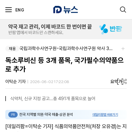
ENG
아주약품-임상PM/제제개선/건기식개발담당 채용
국립과학수사연구원-국립과학수사연구원 약사 3명 채용
채용
채용
독소루비신 등 3개 품목, 국가필수의약품으
로 추가
요약
가
이탁순 기자
2026-06-02 17:22:08
식약처, 신규 지정 공고…총 491개 품목으로 늘어
전국 지역별 의원·약국 매출·상권 분석
데일리팜맵 바로가기
PR
[데일리팜=이탁순 기자] 식품의약품안전처(처장 오유경)는 지