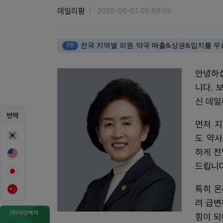
데일리팜
2026-06-01 05:59:55
PR
전국 지역별 의원·약국 매출&상권&입지를 무
안녕하십
니다. 
신 데일
번역
먼저 지
도 약
하게 전
드립니다
특히 온
려 급변
힘이 