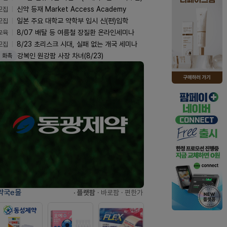
모집
신약 등재 Market Access Academy
모집
일본 주요 대학교 약학부 입시 신(편)입학
교육
8/07 배탈 등 여름철 장질환 온라인세미나
모집
8/23 초리스크 시대, 실패 없는 개국 세미나
강복인 원강팜 사장 차녀(8/23)
화촉
약국e몰
· 플랫팜
· 바로팜
· 편한가