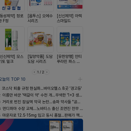
[동성제약] 정로
[옵투스] 오에수
[신신제약] 아렉
[리쥬올]
[일양약품]
환 F정
시리즈
스마일드
PDLLA 퍼밍 크
엑스피
림 30ml
[신신제약] 모스
[일양약품] 도담
[유한양행] 안티
[삼진제약] 게보
[종근당] 
키토 밀크
도담 시리즈
푸라민 파스 시
핏 시리즈
닝캡슐
리즈
1 / 2
오늘의 TOP 10
코스닥 퇴출 규정 현실화…바이오헬스 8곳 '경고등'
2
이름만 바꾼 '택갈이 약' 수천 개…무색한 '1+3 생동'
3
거리로 번진 잠실역 약국 논란…송파 약사들 "공공성 훼손"
4
먼디파마 수장 교체...노바티스 출신 조연진 전무 내정
5
마운자로 12.5·15mg 입고 동시 품절…판매가 책정 고심