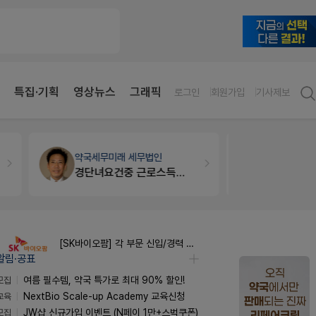
특집·기획
영상뉴스
그래픽
로그인
회원가입
기사제보
약국세무
미래 세무법인
세무·노무
경단녀요건중 근로스득원천징수액
[SK바이오팜] 각 부문 신입/경력 구성원 영입
알림·공표
모집
여름 필수템, 약국 특가로 최대 90% 할인!
교육
NextBio Scale-up Academy 교육신청
모집
JW샵 신규가입 이벤트 (N페이 1만+스벅쿠폰)