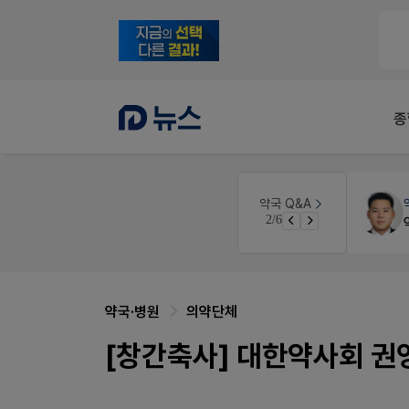
종
개국·경영
휴베이스
약국 Q&A
3/6
Pm2000쓰는데..
약국·병원
의약단체
[창간축사] 대한약사회 권