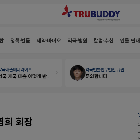
합
정책·법률
제약·바이오
약국·병원
칼럼·수첩
인물·연재
약국대출
메디라이프
약국법률
법무법인 규원
약국 개국 대출 어떻게 받아야할지 어렵습니다
문의합니다
영희 회장