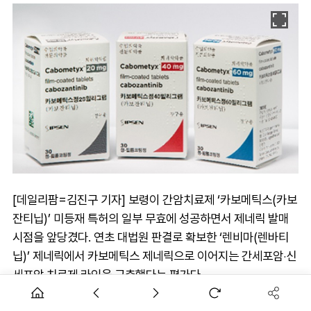
[데일리팜=김진구 기자] 보령이 간암치료제 ‘카보메틱스(카보
잔티닙)’ 미등재 특허의 일부 무효에 성공하면서 제네릭 발매
시점을 앞당겼다. 연초 대법원 판결로 확보한 ‘렌비마(렌바티
닙)’ 제네릭에서 카보메틱스 제네릭으로 이어지는 간세포암‧신
세포암 치료제 라인을 구축했다는 평가다.
29일 제약업계에 따르면 최근 특허심판원은 보령이 입센을 상