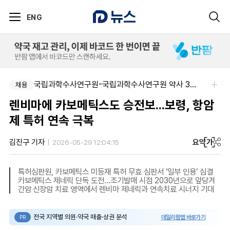
ENG
아주약품-평택공장 제조관리약사 채용(신입우대)
국립과학수사연구원-국립과학수사연구원 약사 3명 채용
채용
채용
렌비마에 카보메틱스도 승전보...보령, 항암
제 특허 연속 극복
요약
가
김진구 기자
2026-05-29 12:04:15
특허심판원, 카보메틱스 미등재 특허 무효 심판서 ‘일부 인용’ 심결
카보메틱스 제네릭 단독 도전…조기발매 시점 2030년으로 앞당겨
간암‧신장암 치료 영역에서 렌비마 제네릭과 연속치료 시너지 기대
전국 지역별 의원·약국 매출·상권 분석
데일리팜맵 바로가기
PR