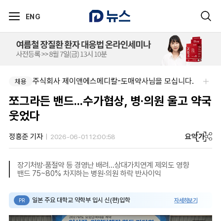
ENG
주식회사 제이앤에스메디칼-도매약사님을 모십니다.
부광약품-본사 사업개발 팀원&팀장 채용
채용
채용
쪼그라든 밴드...수가협상, 병·의원 울고 약국
웃었다
요약
가
정흥준 기자
2026-06-01 12:00:58
장기처방·품절약 등 경영난 배려...상대가치연계 제외도 영향
밴드 75~80% 차지하는 병원·의원 하락 반사이익
일본 주요 대학교 약학부 입시 신(편)입학
자세히보기
PR