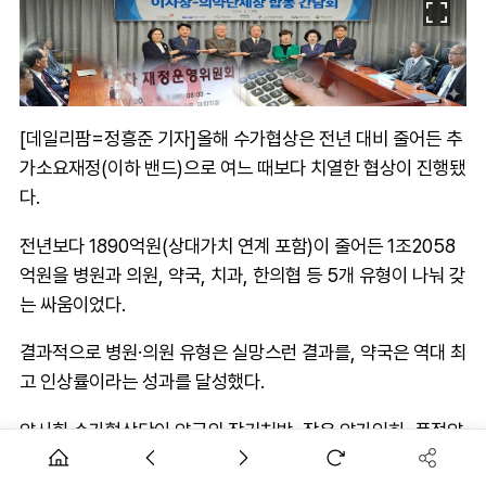
[데일리팜=정흥준 기자]올해 수가협상은 전년 대비 줄어든 추
가소요재정(이하 밴드)으로 여느 때보다 치열한 협상이 진행됐
다.
전년보다 1890억원(상대가치 연계 포함)이 줄어든 1조2058
억원을 병원과 의원, 약국, 치과, 한의협 등 5개 유형이 나눠 갖
는 싸움이었다.
결과적으로 병원·의원 유형은 실망스런 결과를, 약국은 역대 최
고 인상률이라는 성과를 달성했다.
약사회 수가협상단이 약국의 장기처방, 잦은 약가인하, 품절약
등 경영난을 끈질지게 요구한 결과다. 동시에 병원·의원 유형의