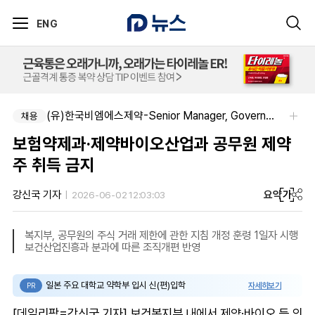
ENG
(유)한국비엠에스제약-Senior Manager, Government Affairs & External Liaison (Permanent)
채용
보험약제과·제약바이오산업과 공무원 제약
주 취득 금지
요약
가
강신국 기자
2026-06-02 12:03:03
복지부, 공무원의 주식 거래 제한에 관한 지침 개정 훈령 1일자 시행
보건산업진흥과 분과에 따른 조직개편 반영
일본 주요 대학교 약학부 입시 신(편)입학
자세히보기
PR
[데일리팜=강신국 기자] 보건복지부 내에서 제약·바이오 등 의