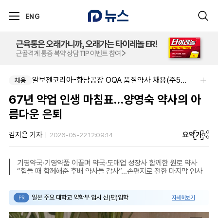
ENG
알보젠코리아-향남공장 OQA 품질약사 채용(주5일/파트타임 가능)
채용
67년 약업 인생 마침표…양영숙 약사의 아
름다운 은퇴
요약
가
김지은 기자
2026-05-22 12:09:14
기영약국·기영약품 이끌며 약국·도매업 성장사 함께한 원로 약사
“힘들 때 함께해준 후배 약사들 감사”…손편지로 전한 마지막 인사
일본 주요 대학교 약학부 입시 신(편)입학
자세히보기
PR