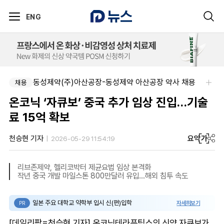
ENG
동성제약(주)아산공장-동성제약 아산공장 약사 채용
채용
온코닉 ‘자큐보’ 중국 추가 임상 진입…기술
료 15억 확보
요약
가
천승현 기자
2026-05-29 11:54:19
리브존제약, 헬리코박터 제균요법 임상 본격화
작년 중국 개발 마일스톤 800만달러 유입...해외 침투 속도
일본 주요 대학교 약학부 입시 신(편)입학
자세히보기
PR
[데일리팜=천승현 기자] 온코닉테라퓨틱스의 신약 자큐보가